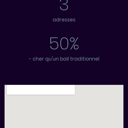
3
adresses
50%
- cher qu'un bail traditionnel